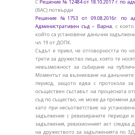
С
Решение № 12484 от 18.10.2017 г. по адм
(ВАС) потвърди
Решение №1753 от 09.08.2016г. по 
Административен съд – Варна
, с коет
който са установени данъчни задължени
чл. 19 от ДОПК.
Съдът е приел, че отговорността по чл
трети за дружество лица, която те нося
невъзможност за събиране на публич
Моментът на възникване на данъчните 
период, защото едва с протокола за 
осъществен съставът на процесната отг
съд по същество, не може да промени да
като при несъответствие на установен
задължение с ревизираните периоди и 
задължения, ревизионният акт следва д
на дружеството за задълженията по ЗДД