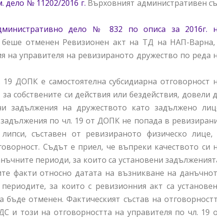
. дело № 11202/2016 г.
Върховният административен с
административно дело № 832 по описа за 2016г. 
о беше отменен Ревизионен акт на ТД на НАП-Варна,
я на управителя на ревизираното дружество по реда 
. 19 ДОПК е самостоятелна субсидиарна отговорност 
т за собствените си действия или бездействия, довели 
ни задължения на дружеството като задължено лиц
задължения по чл. 19 от ДОПК не попада в ревизиран
липси, съставен от ревизираното физическо лице,
оворност. Съдът е приел, че въпреки качеството си 
нъчните периоди, за които са установени задълженият
ите факти относно датата на възникване на данъчно
периодите, за които с ревизионния акт са установе
а бъде отменен. Фактическият състав на отговорност
С и този на отговорността на управителя по чл. 19 