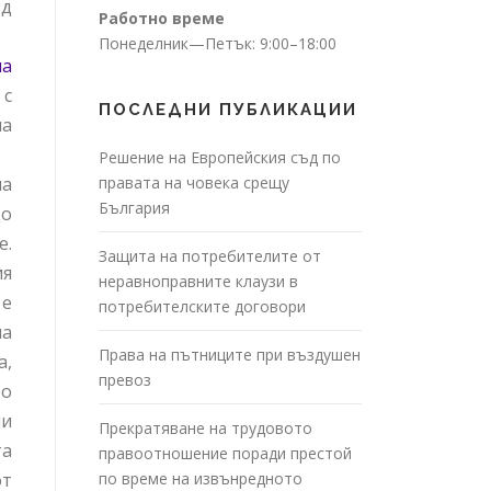
ъд
Работно време
Понеделник—Петък: 9:00–18:00
на
 с
ПОСЛЕДНИ ПУБЛИКАЦИИ
на
Решение на Европейския съд по
на
правата на човека срещу
България
до
е.
Защита на потребителите от
ия
неравноправните клаузи в
 е
потребителските договори
на
Права на пътниците при въздушен
а,
превоз
то
ни
Прекратяване на трудовото
та
правоотношение поради престой
от
по време на извънредното