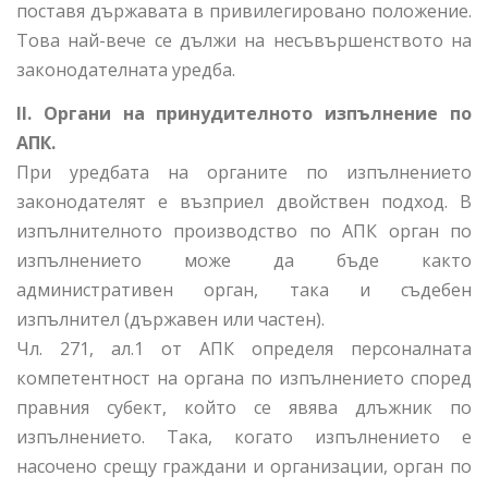
поставя държавата в привилегировано положение.
Това най-вече се дължи на несъвършенството на
законодателната уредба.
II. Органи на принудителното изпълнение по
АПК.
При уредбата на органите по изпълнението
законодателят е възприел двойствен подход. В
изпълнителното производство по АПК орган по
изпълнението може да бъде както
административен орган, така и съдебен
изпълнител (държавен или частен).
Чл. 271, ал.1 от АПК определя персоналната
компетентност на органа по изпълнението според
правния субект, който се явява длъжник по
изпълнението. Така, когато изпълнението е
насочено срещу граждани и организации, орган по