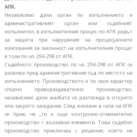
АПК.
Независимо дали орган по изпълнението е
административният орган или съдебният
изпълнител, в изпълнителния процес по АПК редът
за защита при нарушение на процесуалните
изисквания за законност на изпълнителния процес
е този по чл. 294-298 от АПК.
Съдебното производство по чл. 294-298 от АПК се
развива пред административния съд по мястото на
изпълнението. Производството е по своя характер
спорно правораздавателно производство,
независимо дали жалбата се разглежда в открито
или закрито заседание. След влизане в сила на АПК
се прие, че „то е още контролно-отменително
производство с въззивни елементи. Това съдебно
производство приключва с решение, което не