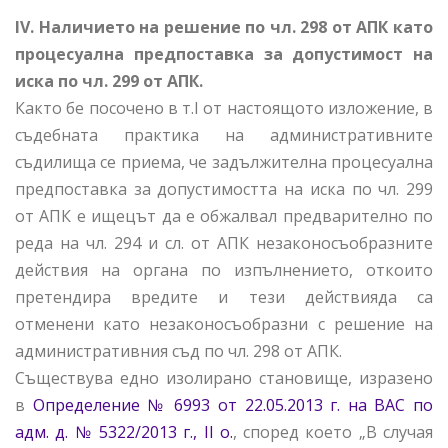
IV. Наличието на решение по чл. 298 от АПК като
процесуална предпоставка за допустимост на
иска по чл. 299 от АПК.
Както бе посочено в т.I от настоящото изложение, в
съдебната практика на административните
съдилища се приема, че задължителна процесуална
предпоставка за допустимостта на иска по чл. 299
от АПК е ищецът да е обжалвал предварително по
реда на чл. 294 и сл. от АПК незаконосъобразните
действия на органа по изпълнението, откоито
претендира вредите и тези действияда са
отменени като незаконосъобразни с решение на
административния съд по чл. 298 от АПК.
Съществува едно изолирано становище, изразено
в
Определение № 6993 от 22.05.2013 г. на ВАС по
адм. д. № 5322/2013 г., II о.
, според което „В случая