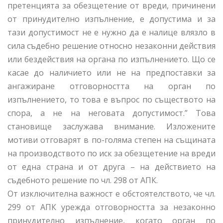
претенцията за обезщетение от вреди, причинени
от принудително изпълнение, е допустима и за
тази допустимост не е нужно да е налице влязло в
сила съдебно решение относно незаконни действия
или бездействия на органа по изпълнението. Що се
касае до наличието или не на предпоставки за
ангажиране отговорността на орган по
изпълнението, то това е въпрос по съществото на
спора, а не на неговата допустимост.” Това
становище заслужава внимание. Изложените
мотиви отговарят в по-голяма степен на същината
на производството по иск за обезщетение на вреди
от една страна и от друга – на действието на
съдебното решение по чл. 298 от АПК.
От изключителна важност е обстоятелството, че чл.
299 от АПК урежда отговорността за незаконно
принудително изпълнение, когато орган по