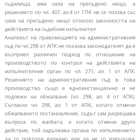
съдилища, има сила на пресъдено нещо, а
решението по чл. 437, ал.4 от ГПК не се ползва със
сила на пресъдено нещо относно законността на
действията на съдебния изпълнител .
Анализът на правомощията на административния
съд по чл. 298 от АПК не показва законодателят да е
възприел различен подход по отношение на
производството по контрол на действията на
изпълнителния орган по чл. 271, ал. 1 от АПК.
Решението на административния съд в това
производство също е едноинстанционно и не
подлежи на обжалване (чл. 298, ал. 4 от АПК).
Съгласно чл. 298, ал. 1 от АПК, когато отмени
обжалваното постановление, съдът сам разрешава
въпроса по жалбата, а когато отмени друго
действие, той задължава органа по изпълнението
да го повтори валидно или да не го извършва.