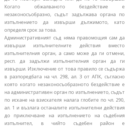
Когато обжалваното бездействие е
незаконосъобразно, съдът задължава органа по
изпълнението да извърши дължимото, като
определя срок за това.
Административният съд няма правомощия сам да
извърши изпълнителните действия вместо
изпълнителния орган, а само може да ги отмени,
респ. да задължи изпълнителния орган да ги
извърши. Изключение от това правило се съдържа
в разпоредбата на чл. 298, ал. 3 от АПК, съгласно
която когато незаконосъобразното бездействие е
на административен орган по изпълнението, съдът
по искане на взискателя налага глобите по чл. 290,
ал. 1 и възлага останалите изпълнителни действия
до приключване на изпълнението на съдебния
изпълнител, в чийто съдебен район е