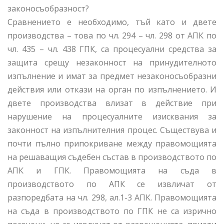
законосъобразност?
Сравнението е необходимо, тъй като и двете
производства – това по чл. 294 – чл. 298 от АПК по
чл. 435 – чл. 438 ГПК, са процесуални средства за
защита срещу незаконност на принудителното
изпълнение и имат за предмет незаконосъобразни
действия или откази на орган по изпълнението. И
двете производства влизат в действие при
нарушение на процесуалните изисквания за
законност на изпълнителния процес. Съществува и
почти пълно припокриване между правомощията
на решаващия съдебен състав в производството по
АПК и ГПК. Правомощията на съда в
производството по АПК се извличат от
разпоредбата на чл. 298, ал.1-3 АПК. Правомощията
на съда в производството по ГПК не са изрично