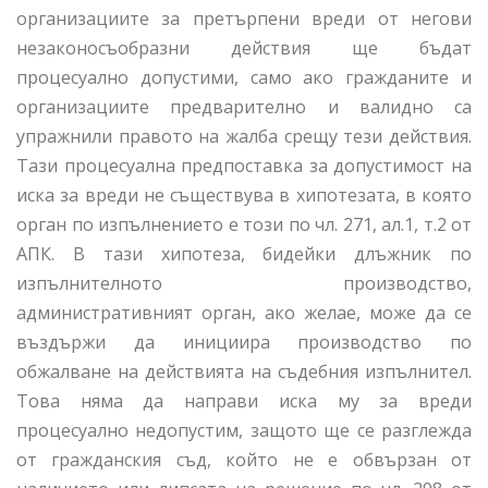
организациите за претърпени вреди от негови
незаконосъобразни действия ще бъдат
процесуално допустими, само ако гражданите и
организациите предварително и валидно са
упражнили правото на жалба срещу тези действия.
Тази процесуална предпоставка за допустимост на
иска за вреди не съществува в хипотезата, в която
орган по изпълнението е този по чл. 271, ал.1, т.2 от
АПК. В тази хипотеза, бидейки длъжник по
изпълнителното производство,
административният орган, ако желае, може да се
въздържи да инициира производство по
обжалване на действията на съдебния изпълнител.
Това няма да направи иска му за вреди
процесуално недопустим, защото ще се разглежда
от гражданския съд, който не е обвързан от