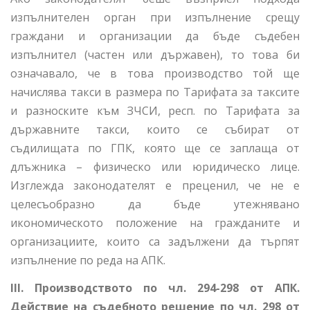
изпълнителен орган при изпълнение срещу
граждани и организации да бъде съдебен
изпълнител (частен или държавен), то това би
означавало, че в това производство той ще
начислява такси в размера по Тарифата за таксите
и разноските към ЗЧСИ, респ. по Тарифата за
държавните такси, които се събират от
съдилищата по ГПК, която ще се заплаща от
длъжника – физическо или юридическо лице.
Изглежда законодателят е преценил, че не е
целесъобразно да бъде утежнявано
икономическото положение на гражданите и
организациите, които са задължени да търпят
изпълнение по реда на АПК.
III. Производството по чл. 294-298 от АПК.
Действие на съдебното решение по чл. 298 от