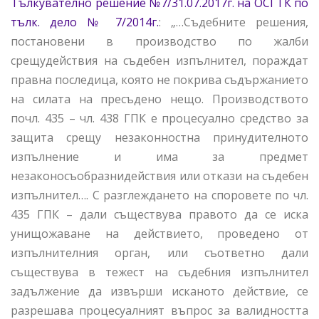
Тълкувателно решение №7/31.07.2017г. на ОСГТК по
тълк. дело № 7/2014г.
: „…Съдебните решения,
постановени в производство по жалби
срещудействия на съдебен изпълнител, пораждат
правна последица, която не покрива съдържанието
на силата на пресъдено нещо. Производството
почл. 435 – чл. 438 ГПК е процесуално средство за
защита срещу незаконностна принудителното
изпълнение и има за предмет
незаконосъобразнидействия или откази на съдебен
изпълнител…. С разглеждането на споровете по чл.
435 ГПК – дали съществува правото да се иска
унищожаване на действието, проведено от
изпълнителния орган, или съответно дали
съществува в тежест на съдебния изпълнител
задължение да извърши исканото действие, се
разрешава процесуалният въпрос за валидността