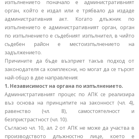
изпълнението поначало е административният
орган, който е издал или е трябвало да издаде
административния акт. Когато длъжник по
изпълнението е административният орган, орган
по изпълнението е съдебният изпълнител, в чийто
съдебен район е местоизпълнението на
задължението.
Причините да бъде възприет такъв подход от
законодателя са комплексни, но могат да се търсят
най-общо в две направления:
1. Независимост на органа по изпълнението.
Административният процес по АПК се реализира
въз основа на принципите на законност (чл. 4),
равенство (чл. 8), самостоятелност и
безпристрастност (чл. 10).
Съгласно чл. 10, ал. 2 от АПК не може да участва в
производството длъжностно лице, което е