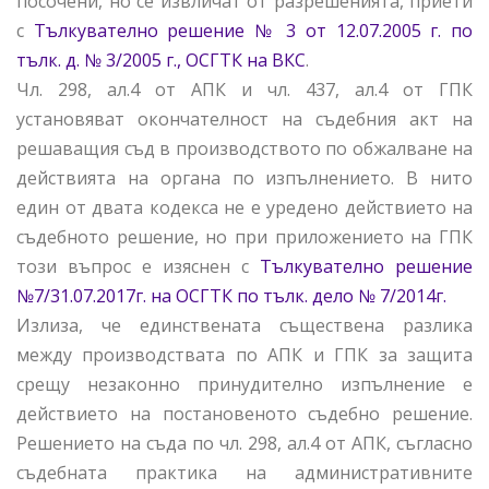
посочени, но се извличат от разрешенията, приети
с
Тълкувателно решение № 3 от 12.07.2005 г. по
тълк. д. № 3/2005 г., ОСГТК на ВКС
.
Чл. 298, ал.4 от АПК и чл. 437, ал.4 от ГПК
установяват окончателност на съдебния акт на
решаващия съд в производството по обжалване на
действията на органа по изпълнението. В нито
един от двата кодекса не е уредено действието на
съдебното решение, но при приложението на ГПК
този въпрос е изяснен с
Тълкувателно решение
№7/31.07.2017г. на ОСГТК по тълк. дело № 7/2014г.
Излиза, че единствената съществена разлика
между производствата по АПК и ГПК за защита
срещу незаконно принудително изпълнение е
действието на постановеното съдебно решение.
Решението на съда по чл. 298, ал.4 от АПК, съгласно
съдебната практика на административните