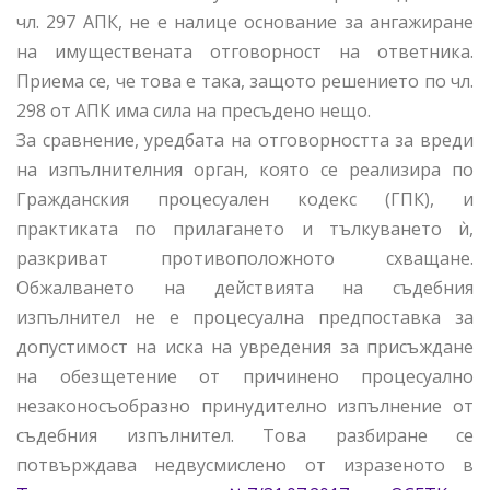
чл. 297 АПК, не е налице основание за ангажиране
на имуществената отговорност на ответника.
Приема се, че това е така, защото решението по чл.
298 от АПК има сила на пресъдено нещо.
За сравнение, уредбата на отговорността за вреди
на изпълнителния орган, която се реализира по
Гражданския процесуален кодекс (ГПК), и
практиката по прилагането и тълкуването ѝ,
разкриват противоположното схващане.
Обжалването на действията на съдебния
изпълнител не е процесуална предпоставка за
допустимост на иска на увредения за присъждане
на обезщетение от причинено процесуално
незаконосъобразно принудително изпълнение от
съдебния изпълнител. Това разбиране се
потвърждава недвусмислено от изразеното в