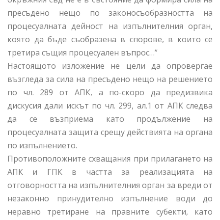
пресъдено нещо по законосъобразността на
процесуалната дейност на изпълнителния орган,
която да бъде съобразена в спорове, в които се
третира същия процесуален въпрос…”
Настоящото изложение не цели да опровергае
възгледа за сила на пресъдено нещо на решението
по чл. 289 от АПК, а по-скоро да предизвика
дискусия дали искът по чл. 299, ал.1 от АПК следва
да се възприема като продължение на
процесуалната защита срещу действията на органа
по изпълнението.
Противоположните схващания при прилагането на
АПК и ГПК в частта за реализацията на
отговорността на изпълнителния орган за вреди от
незаконно принудително изпълнение води до
неравно третиране на правните субекти, като