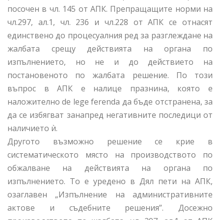
посочен в чл. 145 от АПК. Препращащите норми на
чл.297, ал.1, чл. 236 и чл.228 от АПК се отнасят
единствено до процесуалния ред за разглеждане на
жалбата срещу действията на органа по
изпълнението, но не и до действието на
постановеното по жалбата решение. По този
въпрос в АПК е налице празнина, която е
наложително de lege ferenda да бъде отстранена, за
да се избягват занапред негативните последици от
наличието ѝ.
Другото възможно решение се крие в
систематическото място на производството по
обжалване на действията на органа по
изпълнението. То е уредено в Дял пети на АПК,
озаглавен „Изпълнение на административните
актове и съдебните решения”. Досежно