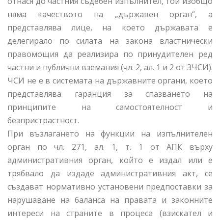
отнася до частния съдебен изпълнител, той изобщо
няма качеството на „държавен орган“, а
представлява лице, на което държавата е
делегирало по силата на закона властнически
правомощия да реализира по принудителен ред
частни и публични вземания (чл. 2, ал. 1 и 2 от ЗЧСИ).
ЧСИ не е в системата на държавните органи, което
представлява гаранция за спазването на
принципите на самостоятелност и
безпристрастност.
При възлагането на функции на изпълнителен
орган по чл. 271, ал. 1, т. 1 от АПК върху
административния орган, който е издал или е
трябвало да издаде административния акт, се
създават нормативно установени предпоставки за
нарушаване на баланса на правата и законните
интереси на страните в процеса (взискател и