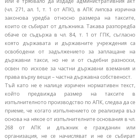
или е трябвало да издаде административния акт
(чл. 271, ал. 1, т. 1 от АПК), в АПК липсва изрична
законова уредба относно размера на таксите,
които се събират от длъжника. Такава разпоредба
обаче се съдържа в чл. 84, т. 1 от ГПК, съгласно
която държавата и държавните учреждения са
освободени от задължението за заплащане на
държавни такси, но не и от съдебни разноски,
освен по искове за частни държавни вземания и
права върху вещи – частна държавна собственост.
Тъй като не е налице изричен нормативен текст,
който предвижда размер на таксите в
изпълнителното производство по АПК, следва да се
приеме, че когато изпълнението се реализира въз
основа на някое от изпълнителните основания в чл.
268 от АПК и длъжник е гражданин или
организация, не се начисляват и не се събират