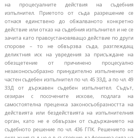
на процесуалните действия на съдебния
изпълнител. Приетото от съда разрешение се
отнася единствено до обжалваното конкретно
действие или отказ на съдебния изпълнител и не се
зачита като правоустановяващо действие по други
спорове – то не обвързва съда, разглеждащ
деликтния иск на увредения за присъждане на
обезщетение от причинено процесуално
незаконосъобразно принудително изпълнение от
частен съдебен изпълнител по чл. 45 ЗЗД, а по чл. 49
ЗЗД от държавен съдебен изпълнител. Съдът,
сезиран с посочените искове, подлага на
самостоятелна преценка законосъобразността на
действията или бездействията на изпълнителния
орган, като не е обвързан от съдържанието на
съдебното решение по чл. 436 ГПК. Решението на
окръжния съд не е в състояние да формира сила на