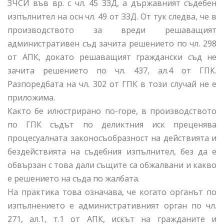
ЗЧСИ във вр. с чл. 45 ЗЗД, а държавният съдебен
изпълнител на осн чл. 49 от ЗЗД. От тук следва, че в
производството за вреди решаващият
административен съд зачита решението по чл. 298
от АПК, докато решаващият граждански съд не
зачита решението по чл. 437, ал.4 от ГПК.
Разпоредбата на чл. 302 от ГПК в този случай не е
приложима.
Както бе илюстрирано по-горе, в производството
по ГПК съдът по деликтния иск преценява
процесуалната законосъобразност на действията и
бездействията на съдебния изпълнител, без да е
обвързан с това дали същите са обжалвани и какво
е решението на съда по жалбата.
На практика това означава, че когато органът по
изпълнението е административният орган по чл.
271, ал.1, т.1 от АПК, искът на гражданите и