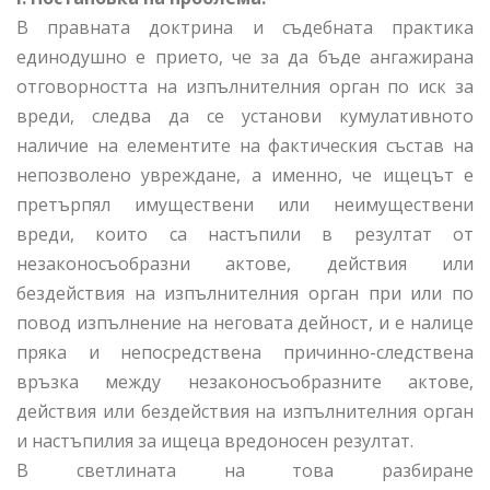
В правната доктрина и съдебната практика
единодушно е прието, че за да бъде ангажирана
отговорността на изпълнителния орган по иск за
вреди, следва да се установи кумулативното
наличие на елементите на фактическия състав на
непозволено увреждане, а именно, че ищецът е
претърпял имуществени или неимуществени
вреди, които са настъпили в резултат от
незаконосъобразни актове, действия или
бездействия на изпълнителния орган при или по
повод изпълнение на неговата дейност, и е налице
пряка и непосредствена причинно-следствена
връзка между незаконосъобразните актове,
действия или бездействия на изпълнителния орган
и настъпилия за ищеца вредоносен резултат.
В светлината на това разбиране