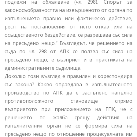
подлежи на обжалване (чл. 298). Спорът за
законосъобразността на извършеното от органа по
изпълнението правно или фактическо действие,
респ. на постановения от него отказ или на
осъщественото бездействие, се разрешава със сила
на пресъдено нещо.” Възгледът, че решението на
съда по чл. 298 от АПК се ползва със сила на
пресъдено нещо, е възприет и в практиката на
административните съдилища.
Доколко този възглед е правилен и кореспондира
със закона? Какво оправдава в изпълнителното
производство по АПК да е застъпено напълно
противоположното становище спрямо
възприетото при приложението на ГПК, че с
решението по жалба срещу действия на
изпълнителния орган не се формира сила на
пресъдено нещо по отношение процесуалната им