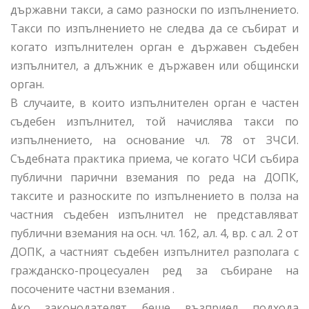
държавни такси, а само разноски по изпълнението.
Такси по изпълнението не следва да се събират и
когато изпълнителен орган е държавен съдебен
изпълнител, а длъжник е държавен или общински
орган.
В случаите, в които изпълнителен орган е частен
съдебен изпълнител, той начислява такси по
изпълнението, на основание чл. 78 от ЗЧСИ.
Съдебната практика приема, че когато ЧСИ събира
публични парични вземания по реда на ДОПК,
таксите и разноските по изпълнението в полза на
частния съдебен изпълнител не представляват
публични вземания на осн. чл. 162, ал. 4, вр. с ал. 2 от
ДОПК, а частният съдебен изпълнител разполага с
гражданско-процесуален ред за събиране на
посочените частни вземания .
Ако законодателят беше възприел подхода