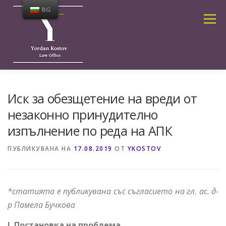
Към
BG
съдържанието
Меню
ЗА МЕН
УСЛУГИ
ПУБЛИКАЦИИ И НОВИНИ
Иск за обезщетение на вреди от
незаконно принудително
изпълнение по реда на АПК
КАЛКУЛАТОР
ЗА КОНТАКТИ
ПУБЛИКУВАНА НА
17.08.2019
ОТ
YKOSTOV
НАЧАЛНА СТРАНИЦА
ЧЕСТО ЗАДАВАНИ ВЪПРОСИ
*статията е публикувана със съгласието на гл. ас. д-
р Памела Бучкова
I. Постановка на проблема.