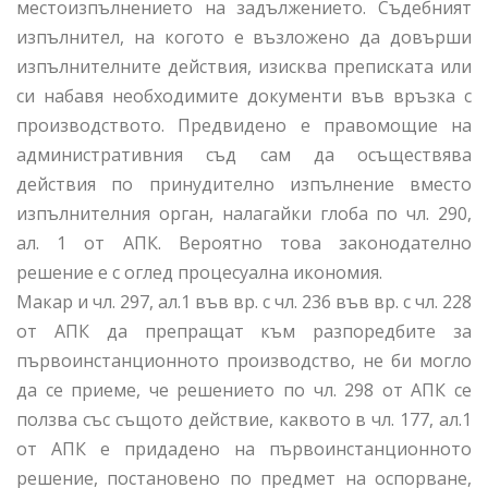
местоизпълнението на задължението. Съдебният
изпълнител, на когото е възложено да довърши
изпълнителните действия, изисква преписката или
си набавя необходимите документи във връзка с
производството. Предвидено е правомощие на
административния съд сам да осъществява
действия по принудително изпълнение вместо
изпълнителния орган, налагайки глоба по чл. 290,
ал. 1 от АПК. Вероятно това законодателно
решение е с оглед процесуална икономия.
Макар и чл. 297, ал.1 във вр. с чл. 236 във вр. с чл. 228
от АПК да препращат към разпоредбите за
първоинстанционното производство, не би могло
да се приеме, че решението по чл. 298 от АПК се
ползва със същото действие, каквото в чл. 177, ал.1
от АПК е придадено на първоинстанционното
решение, постановено по предмет на оспорване,