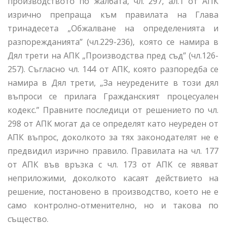
производството по жалбата, чл. 297, ал.1 от АПК
изрично препраща към правилата на Глава
тринадесета „Обжалване на определенията и
разпорежданията” (чл.229-236), която се намира в
Дял трети на АПК „Производства пред съд” (чл.126-
257). Съгласно чл. 144 от АПК, която разпоредба се
намира в Дял трети, „За неуредените в този дял
въпроси се прилага Гражданският процесуален
кодекс.” Правните последици от решението по чл.
298 от АПК могат да се определят като неуреден от
АПК въпрос, доколкото за тях законодателят не е
предвидил изрично правило. Правилата на чл. 177
от АПК във връзка с чл. 173 от АПК се явяват
неприложими, доколкото касаят действието на
решение, постановено в производство, което не е
само контролно-отменително, но и такова по
същество.