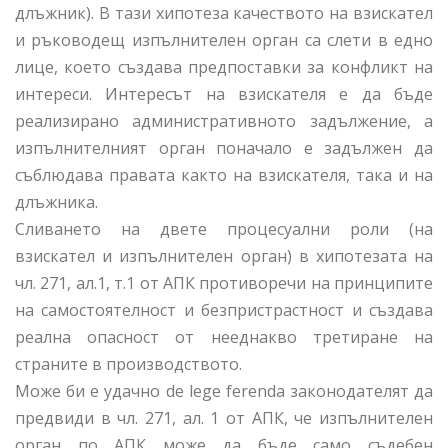
длъжник). В тази хипотеза качеството на взискател
и ръководещ изпълнителен орган са слети в едно
лице, което създава предпоставки за конфликт на
интереси. Интересът на взискателя е да бъде
реализирано административното задължение, а
изпълнителният орган поначало е задължен да
съблюдава правата както на взискателя, така и на
длъжника.
Сливането на двете процесуални роли (на
взискател и изпълнителен орган) в хипотезата на
чл. 271, ал.1, т.1 от АПК противоречи на принципите
на самостоятелност и безпристрастност и създава
реална опасност от нееднакво третиране на
страните в производството.
Може би е удачно de lege ferenda законодателят да
предвиди в чл. 271, ал. 1 от АПК, че изпълнителен
орган по АПК може да бъде само съдебен