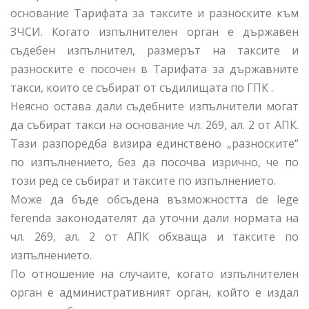
основание Тарифата за таксите и разноските към
ЗЧСИ. Когато изпълнителен орган е държавен
съдебен изпълнител, размерът на таксите и
разноските е посочен в Тарифата за държавните
такси, които се събират от съдилищата по ГПК .
Неясно остава дали съдебните изпълнители могат
да събират такси на основание чл. 269, ал. 2 от АПК.
Тази разпоредба визира единствено „разноските“
по изпълнението, без да посочва изрично, че по
този ред се събират и таксите по изпълнението.
Може да бъде обсъдена възможността de lege
ferenda законодателят да уточни дали нормата на
чл. 269, ал. 2 от АПК обхваща и таксите по
изпълнението.
По отношение на случаите, когато изпълнителен
орган е административният орган, който е издал