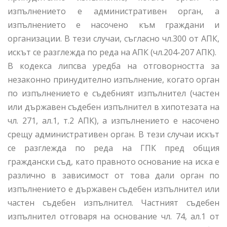
изпълнението е административен орган, а
изпълнението е насочено към граждани и
организации. В тези случаи, съгласно чл.300 от АПК,
искът се разглежда по реда на АПК (чл.204-207 АПК).
В кодекса липсва уредба на отговорността за
незаконно принудително изпълнение, когато орган
по изпълнението е съдебният изпълнител (частен
или държавен съдебен изпълнител в хипотезата на
чл. 271, ал.1, т.2 АПК), а изпълнението е насочено
срещу административен орган. В тези случаи искът
се разглежда по реда на ГПК пред общия
граждански съд, като правното основание на иска е
различно в зависимост от това дали орган по
изпълнението е държавен съдебен изпълнител или
частен съдебен изпълнител. Частният съдебен
изпълнител отговаря на основание чл. 74, ал.1 от