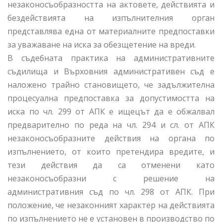
незаконосъобразността на актовете, действията и
бездействията на изпълнителния орган
представлява една от материалните предпоставки
за уважаване на иска за обезщетение на вреди.
В съдебната практика на административните
съдилища и Върховния административен съд е
наложено трайно становището, че задължителна
процесуална предпоставка за допустимостта на
иска по чл. 299 от АПК е ищецът да е обжалвал
предварително по реда на чл. 294 и сл. от АПК
незаконосъобразните действия на органа по
изпълнението, от които претендира вредите, и
тези действия да са отменени като
незаконосъобразни с решение на
административния съд по чл. 298 от АПК. При
положение, че незаконният характер на действията
по изпълнението не е установен в производство по