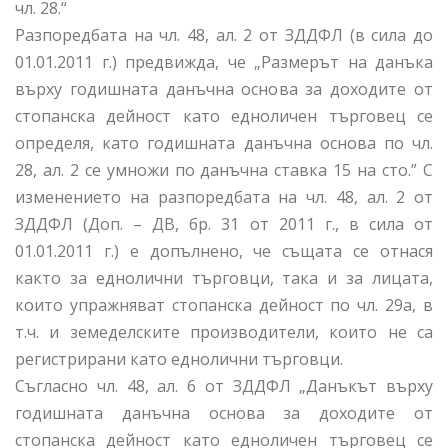
чл. 28.“
Разпоредбата на чл. 48, ал. 2 от ЗДДФЛ (в сила до
01.01.2011 г.) предвижда, че „Размерът на данъка
върху годишната данъчна основа за доходите от
стопанска дейност като едноличен търговец се
определя, като годишната данъчна основа по чл.
28, ал. 2 се умножи по данъчна ставка 15 на сто.” С
изменението на разпоредбата на чл. 48, ал. 2 от
ЗДДФЛ (Доп. – ДВ, бр. 31 от 2011 г., в сила от
01.01.2011 г.) е допълнено, че същата се отнася
както за еднолични търговци, така и за лицата,
които упражняват стопанска дейност по чл. 29а, в
т.ч. и земеделските производители, които не са
регистрирани като еднолични търговци.
Съгласно чл. 48, ал. 6 от ЗДДФЛ „Данъкът върху
годишната данъчна основа за доходите от
стопанска дейност като едноличен търговец се