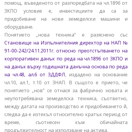
помощ, въведеното от разпоредбата на чл.189б от
ЗКПО условие е, инвестициите да са за
придобиване на нови земеделски машини и
оборудване.
Понятието „нова техника” е разяснено със
Становище на Изпълнителния директор на НАП №
91-00-242/24.11.2011г. относно преотстъпването на
корпоративен данък по реда на чл.189б от ЗКПО и
на данък върху годишната данъчна основа по реда
на чл.48, ал.6 от ЗДДФЛ
, издадено на основание
чл.10, ал.1, т.10 от ЗНАП. В същото е прието, че
понятието „нов” се отнася за фабрично новата и
неупотребявана земеделска техника, съответно,
между датата на производство и придобиването й,
следва да е изтекъл относително кратък период от
време, съотнесен към обичайната
продължителност на използване на актива.