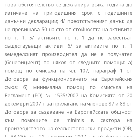
това обстоятелство се декларира всяка година до
изтичане на тригодишния срок с годишните
данъчни декларации; 4/ преотстъпеният данък да
не превишава 50 на сто от стойността на активите
по т. 1; 5/ активите по т. 1 да не заместват
съществуващи активи; 6/ за активите по т. 1
земеделският производител да не е получател
(бенефициент) по някоя от следните помощи: а)
помощ по смисъла на чл. 107, параграф 1 от
Договора за функционирането на Европейския
съюз; б) минимална помощ по смисъла на
Регламент (ЕО) № 1535/2007 на Комисията от 20
декември 2007 г. за прилагане на членове 87 и 88 от
Договора за създаване на Европейската общност
към помощите de minimis в сектора на
производството на селскостопански продукти (OB,
L 337/35 от 21 декември 2007 г.); в) финансова