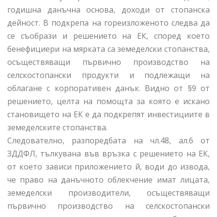
годишна данъчна основа, доходи от стопанска
дейност. В подкрепа на гореизложеното следва да
се съобрази и решението на ЕК, според което
бенефициери на мярката са земеделски стопанства,
осъществяващи първично производство на
селскостопански продукти и подлежащи на
облагане с корпоративен данък. Видно от §9 от
решението, целта на помощта за която е искано
становището на ЕК е да подкрепят инвестициите в
земеделските стопанства.
Следователно, разпоредбата на чл.48, ал.6 от
ЗДДФЛ, тълкувана във връзка с решението на ЕК,
от което зависи приложението й, води до извода,
че право на данъчното облекчение имат лицата,
земеделски производители, осъществяващи
първично производство на селскостопански