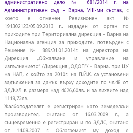
административно дело № 681/2014 г. на
Административен съд – Варна, VIII-ми състав
, с
което е отменен Ревизионен акт №
191302123/05.09.2013 г., издаден от орган по
приходите при Териториална дирекция – Варна на
Национална агенция за приходите, потвърден с
Решение № 889/31.01.2014г. на директора на
Дирекция „Обжалване и управление на
изпълнението” /Дирекция „ОДОП”/ – Варна, при ЦУ
на НАП, с който за 2010г. на П.Й.К. са установени
задължения за данък върху доходите по чл.48 от
ЗДДФЛ в размера над 4626,60лв. и за лихвите над
1118,73лв.
Жалбоподателят е регистриран като земеделски
производител, считано от 16.03.2009 г., а
същевременно е регистриран и по ЗДДС, считано
от 14.08.2007 г. Облагаемият му доход е