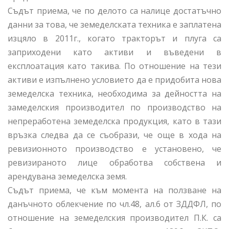
Съдът приема, че по делото са налице достатъчно
данни за това, че земеделската техника е заплатена
изцяло в 2011г., когато тракторът и плуга са
заприходени като активи и въведени в
експлоатация като такива. По отношение на тези
активи е изпълнено условието да е придобита нова
земеделска техника, необходима за дейността на
замеделския производител по производство на
непреработена земеделска продукция, като в тази
връзка следва да се съобрази, че още в хода на
ревизионното производство е установено, че
ревизираното лице обработва собствена и
арендувана земеделска земя.
Съдът приема, че към момента на ползване на
данъчното облекчение по чл.48, ал.6 от ЗДДФЛ, по
отношение на земеделския производител П.К. са