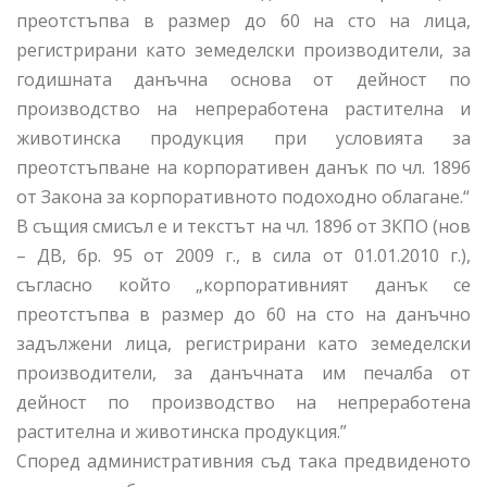
преотстъпва в размер до 60 на сто на лица,
регистрирани като земеделски производители, за
годишната данъчна основа от дейност по
производство на непреработена растителна и
животинска продукция при условията за
преотстъпване на корпоративен данък по чл. 189б
от Закона за корпоративното подоходно облагане.“
В същия смисъл е и текстът на чл. 189б от ЗКПО (нов
– ДВ, бр. 95 от 2009 г., в сила от 01.01.2010 г.),
съгласно който „корпоративният данък се
преотстъпва в размер до 60 на сто на данъчно
задължени лица, регистрирани като земеделски
производители, за данъчната им печалба от
дейност по производство на непреработена
растителна и животинска продукция.”
Според административния съд така предвиденото