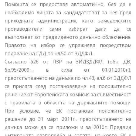
Помощта се предоставя автоматично, без да е
необходимо лицата за кандидатстват за нея пред
приходната администрация, като земеделските
производители сами избират дали да се
възползват от предвиденото данъчно облекчение.
Правото на избор се упражнява посредством
подаване на ГДД по чл.50 от ЗДДФЛ.
Съгласно §26 от ПЗР на ЗИДЗДДФЛ (обн. ДВ,
бр.95/2009г., в сила от 01.01.2010г.),
преотстъпването на данъка по чл.48, ал.6 от ЗДДФЛ
се прилага след постановяване на положително
решение от Европейската комисия за съвместимост
с правилата в областта на държавните помощи.
При условие, че ЕК постанови положително
решение до 31 март 2011г., преотстъпването на
данъка може да се приложи и за 2010г. Предвид
цитираната разпоредба и датата, на която ЕК е