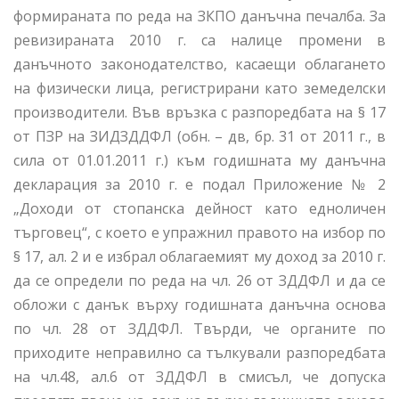
формираната по реда на ЗКПО данъчна печалба. За
ревизираната 2010 г. са налице промени в
данъчното законодателство, касаещи облагането
на физически лица, регистрирани като земеделски
производители. Във връзка с разпоредбата на § 17
от ПЗР на ЗИДЗДДФЛ (обн. – дв, бр. 31 от 2011 г., в
сила от 01.01.2011 г.) към годишната му данъчна
декларация за 2010 г. е подал Приложение № 2
„Доходи от стопанска дейност като едноличен
търговец“, с което е упражнил правото на избор по
§ 17, ал. 2 и е избрал облагаемият му доход за 2010 г.
да се определи по реда на чл. 26 от ЗДДФЛ и да се
обложи с данък върху годишната данъчна основа
по чл. 28 от ЗДДФЛ. Твърди, че органите по
приходите неправилно са тълкували разпоредбата
на чл.48, ал.6 от ЗДДФЛ в смисъл, че допуска