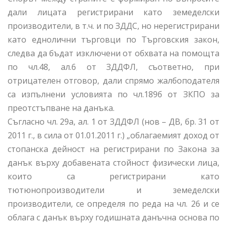
дали лицата регистрирани като земеделски
производители, в т.ч. и по ЗДДС, но нерегистрирани
като еднолични търговци по Търговския закон,
следва да бъдат изключени от обхвата на помощта
по чл.48, ал.6 от ЗДДФЛ, съответно, при
отрицателен отговор, дали спрямо жалбоподателя
са изпълнени условията по чл.189б от ЗКПО за
преотстъпване на данъка.
Съгласно чл. 29а, ал. 1 от ЗДДФЛ (нов – ДВ, бр. 31 от
2011 г., в сила от 01.01.2011 г.) „облагаемият доход от
стопанска дейност на регистрирани по Закона за
данък върху добавената стойност физически лица,
които са регистрирани като
тютюнопроизводители и земеделски
производители, се определя по реда на чл. 26 и се
облага с данък върху годишната данъчна основа по