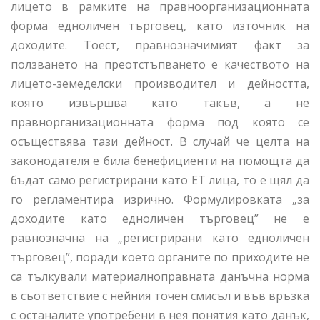
лицето в рамките на правноорганизационната
форма едноличен търговец, като източник на
доходите. Тоест, правнозначимият факт за
ползването на преотстъпването е качеството на
лицето-земеделски производител и дейността,
която извършва като такъв, а не
правнорганизационната форма под която се
осъществява тази дейност. В случай че целта на
законодателя е била бенефициенти на помощта да
бъдат само регистрирани като ЕТ лица, то е щял да
го регламентира изрично. Формулировката „за
доходите като едноличен търговец” не е
равнозначна на „регистрирани като едноличен
търговец”, поради което органите по приходите не
са тълкували материалноправната данъчна норма
в съответствие с нейния точен смисъл и във връзка
с останалите употребени в нея понятия като данък,