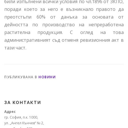
били изпълнени всички условия по чл.189б от ЗКПО,
поради което за него е възникнало правото да
преотстъпи 60% от данъка за основата от
дейността по производство на непреработена
растителна продукция. С оглед на това
административният съд отменя ревизионния акт в
тази част.
ПУБЛИКУВАНА В
НОВИНИ
ЗА КОНТАКТИ
Адрес
гр. София, п.к. 1000,
ул. „Ангел Кънчев“ № 2,