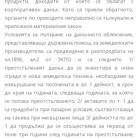
продукти, доходите от което се облагат с
корпоративен данък. Като са приели обратното,
органите по приходите неправилно са тълкували и
приложили материалния закон.
Условията за ползване на данъчното облекчение,
представляващо държавна помощ за земеделските
производители, са предвидени в разпоредбата на
чл.189б, ал.2 от ЗКПО и са следните: 1/
преотстъпеният данък да се инвестира в нови
сгради и нова земеделска техника, необходими за
извършване на посочената в ал. 1 дейност, в срок
до края на годината, следваща годината, за която
се ползва преотстъпването; 2/ активите по т. 1 да
са придобити при пазарни условия, съответстващи
на такива при несвързани лица; 3/ дейността по ал.
1 да продължи да се осъществява за период от
поне три години след годината на преотстъпване;