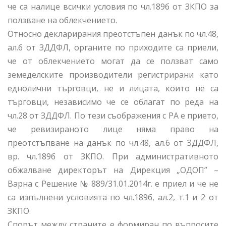
че са налице всички условия по чл.189б от ЗКПО за
ползване на облекчението.
Относно декларирания преотстъпен данък по чл.48,
ал.6 от ЗДДФЛ, органите по приходите са приели,
че от облекчението могат да се ползват само
земеделските производители регистрирани като
еднолични търговци, не и лицата, които не са
търговци, независимо че се облагат по реда на
чл.28 от ЗДДФЛ. По тези съображения с РА е прието,
че ревизираното лице няма право на
преотстъпване на данък по чл.48, ал.6 от ЗДДФЛ,
вр. чл.189б от ЗКПО. При административното
обжалване директорът на Дирекция „ОДОП” –
Варна с Решение № 889/31.01.2014г. е приел и че не
са изпълнени условията по чл.189б, ал.2, т.1 и 2 от
ЗКПО.
Спорът между страните е формиран по въпросите