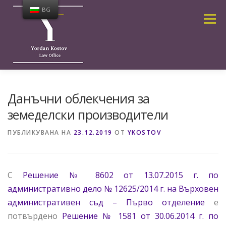
Към
BG
съдържанието
Меню
ЗА МЕН
УСЛУГИ
ПУБЛИКАЦИИ И НОВИНИ
Данъчни облекчения за
земеделски производители
КАЛКУЛАТОР
ЗА КОНТАКТИ
ПУБЛИКУВАНА НА
23.12.2019
ОТ
YKOSTOV
НАЧАЛНА СТРАНИЦА
ЧЕСТО ЗАДАВАНИ ВЪПРОСИ
С
Решение № 8602 от 13.07.2015 г. по
административно дело № 12625/2014 г. на Върховен
административен съд – Първо отделение
е
потвърдено
Решение № 1581 от 30.06.2014 г. по