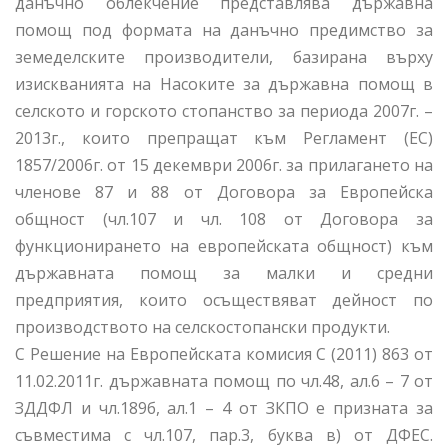
данъчно облекчение представлява държавна
помощ под формата на данъчно предимство за
земеделските производители, базирана върху
изискванията на Насоките за държавна помощ в
селското и горското стопанство за периода 2007г. –
2013г., които препращат към Регламент (ЕС)
1857/2006г. от 15 декември 2006г. за прилагането на
членове 87 и 88 от Договора за Европейска
общност (чл.107 и чл. 108 от Договора за
функционирането на европейската общност) към
държавната помощ за малки и средни
предприятия, които осъществяват дейност по
производството на селскостопански продукти.
С Решение на Европейската комисия С (2011) 863 от
11.02.2011г. държавната помощ по чл.48, ал.6 – 7 от
ЗДДФЛ и чл.189б, ал.1 – 4 от ЗКПО е призната за
съвместима с чл.107, пар.3, буква в) от ДФЕС.