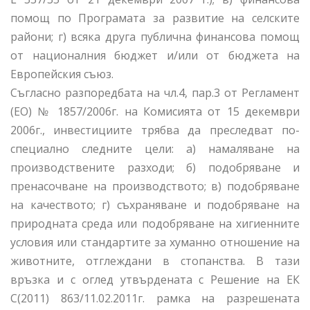
помощ по Програмата за развитие на селските
райони; г) всяка друга публична финансова помощ
от националния бюджет и/или от бюджета на
Европейския съюз.
Съгласно разпоредбата на чл.4, пар.3 от Регламент
(ЕО) № 1857/2006г. на Комисията от 15 декември
2006г., инвестициите трябва да преследват по-
специално следните цели: а) намаляване на
производствените разходи; б) подобряване и
пренасочване на производството; в) подобряване
на качеството; г) съхраняване и подобряване на
природната среда или подобряване на хигиенните
условия или стандартите за хуманно отношение на
животните, отглеждани в стопанства. В тази
връзка и с оглед утвърдената с Решение на ЕК
С(2011) 863/11.02.2011г. рамка на разрешената