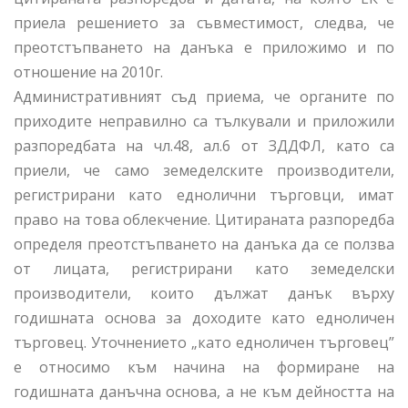
приела решението за съвместимост, следва, че
преотстъпването на данъка е приложимо и по
отношение на 2010г.
Административният съд приема, че органите по
приходите неправилно са тълкували и приложили
разпоредбата на чл.48, ал.6 от ЗДДФЛ, като са
приели, че само земеделските производители,
регистрирани като еднолични търговци, имат
право на това облекчение. Цитираната разпоредба
определя преотстъпването на данъка да се ползва
от лицата, регистрирани като земеделски
производители, които дължат данък върху
годишната основа за доходите като едноличен
търговец. Уточнението „като едноличен търговец”
е относимо към начина на формиране на
годишната данъчна основа, а не към дейността на