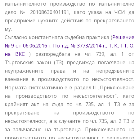
изпълнителното производство по изпълнително
дело № 20108630401191, като указа на ЧСИ да
предприеме нужните действия по прекратяването
му.
Съгласно константната съдебна практика (
Решение
№ 9 от 06.06.2016 г. По т.д. № 3773/2014 г., Т. К., І Т. О.
на ВКС
) разпоредбата на чл. 739, ал. 1 от
Търговския закон (ТЗ) предвижда погасяване на
неупражнените права и на непредявените
вземания в производството по несъстоятелност.
Нормата систематично е в раздел ІІ „Приключване
на производството по несъстоятелност“, като
крайният акт на съда по чл. 735, ал. 1 ТЗ е за
прекратяване на производството по
несъстоятелност, а в случаите по чл. 735, ал. 2 ТЗ и
за заличаване на търговеца. Приключването на
производството по несъстоятелност с решението