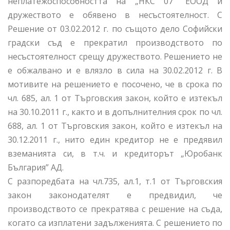
неплатежоспособността на „НКС 07” ЕООД и
дружеството е обявено в несъстоятелност. С
Решение от 03.02.2012 г. по същото дело Софийски
градски съд е прекратил производството по
несъстоятелност срещу дружеството. Решението не
е обжалвано и е влязло в сила на 30.02.2012 г. В
мотивите на решението е посочено, че в срока по
чл. 685, ал. 1 от Търговския закон, който е изтекъл
на 30.10.2011 г., както и в допълнителния срок по чл.
688, ал. 1 от Търговския закон, който е изтекъл на
30.12.2011 г., нито един кредитор не е предявил
вземанията си, в т.ч. и кредиторът „Юробанк
България” АД.
С разпоредбата на чл.735, ал.1, т.1 от Търговския
закон законодателят е предвидил, че
производството се прекратява с решение на съда,
когато са изплатени задълженията. С решението по