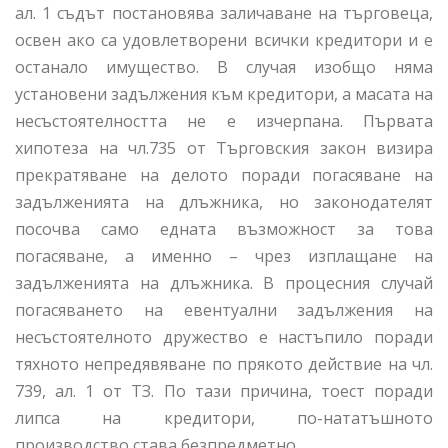
ал. 1 съдът постановява заличаване на търговеца,
освен ако са удовлетворени всички кредитори и е
останало имущество. В случая изобщо няма
установени задължения към кредитори, а масата на
несъстоятелността не е изчерпана. Първата
хипотеза на чл.735 от Търговския закон визира
прекратяване на делото поради погасяване на
задълженията на длъжника, но законодателят
посочва само едната възможност за това
погасяване, а именно – чрез изплащане на
задълженията на длъжника. В процесния случай
погасяването на евентуални задължения на
несъстоятелното дружество е настъпило поради
тяхното непредявяване по прякото действие на чл.
739, ал. 1 от ТЗ. По тази причина, тоест поради
липса на кредитори, по-нататъшното
производство става безпредметно.