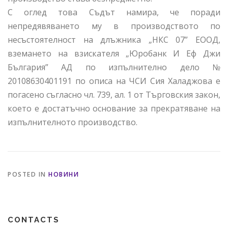
С оглед това Съдът намира, че поради
непредявяването му в производството по
несъстоятелност на длъжника „НКС 07” ЕООД,
вземането на взискателя „Юробанк И Еф Джи
България” АД по изпълнително дело №
20108630401191 по описа на ЧСИ Сия Халаджова е
погасено съгласно чл. 739, ал. 1 от Търговския закон,
което е достатъчно основание за прекратяване на
изпълнителното производство.
POSTED IN
НОВИНИ
CONTACTS