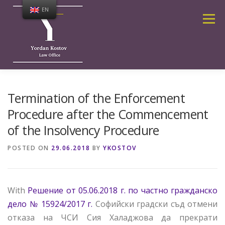
Skip
EN
to
Menu
content
ABOUT ME
SERVICES
Termination of the Enforcement
Procedure after the Commencement
of the Insolvency Procedure
PUBLICATIONS AND NEWS
CALCULATOR
POSTED ON
29.06.2018
BY
YKOSTOV
CONTACTS
HOME PAGE
With
Решение от 05.06.2018 г. по частно гражданско
FREQUENTLY ASKED QUESTIONS
дело № 15924/2017 г.
Софийски градски съд отмени
отказа на ЧСИ Сия Халаджова да прекрати