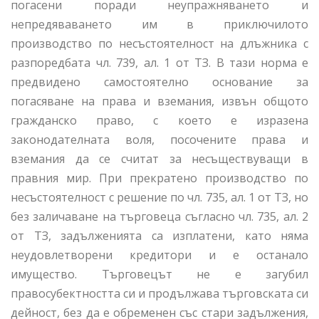
погасени поради неупражняването и
непредяваването им в приключилото
производство по несъстоятелност на длъжника с
разпоредбата чл. 739, ал. 1 от ТЗ. В тази норма е
предвидено самостоятелно основание за
погасяване на права и вземания, извън общото
гражданско право, с което е изразена
законодателната воля, посочените права и
вземания да се считат за несъществуващи в
правния мир. При прекратено производство по
несъстоятелност с решение по чл. 735, ал. 1 от ТЗ, но
без заличаване на търговеца съгласно чл. 735, ал. 2
от ТЗ, задълженията са изплатени, като няма
неудовлетворени кредитори и е останало
имущество. Търговецът не е загубил
правосубектността си и продължава търговската си
дейност, без да е обременен със стари задължения,