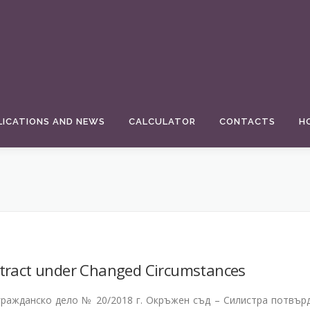
LICATIONS AND NEWS
CALCULATOR
CONTACTS
H
tract under Changed Circumstances
 гражданско дело № 20/2018 г. Окръжен съд – Силистра потвър