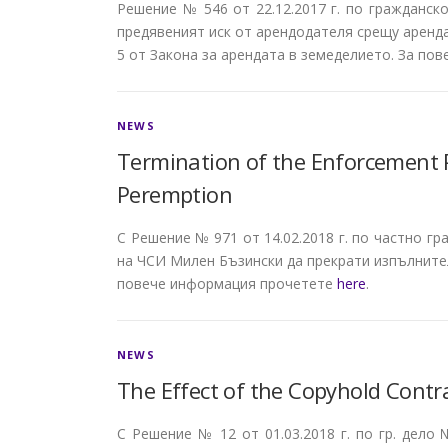
Решение № 546 от 22.12.2017 г. по гражданск
предявеният иск от арендодателя срещу арендат
5 от Закона за арендата в земеделието. За п
NEWS
Termination of the Enforcement 
Peremption
С Решение № 971 от 14.02.2018 г. по частно г
на ЧСИ Милен Бъзински да прекрати изпълните
повече информация прочетете
here
.
NEWS
The Effect of the Copyhold Contr
С Решение № 12 от 01.03.2018 г. по гр. дело