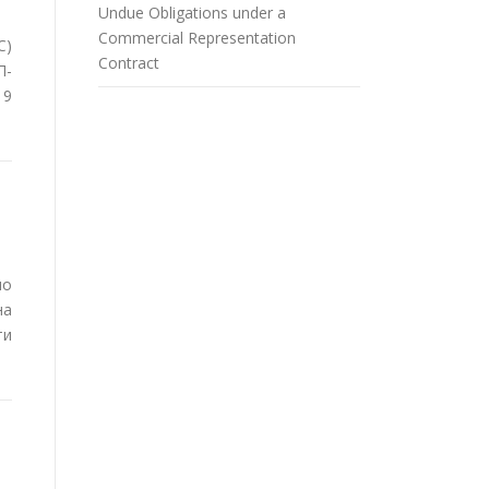
Undue Obligations under a
Commercial Representation
С)
Contract
П-
19
по
на
ти