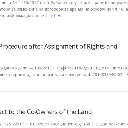
о дело № 1480/2017 г. на Районен съд – Силистра и беше уваж
ора за изменение на договора за аренда на основание чл. 16, а
овече информация прочетете
here
.
Procedure after Assignment of Rights and
ражданско дело № 136/2018 г. Софийски градски съд отмени отка
лното производство по изпълнително дело № 20148380404024. 
act to the Co-Owners of the Land
 № 1251/2017 г. Върховен касационен съд (ВКС) е дал разяснен