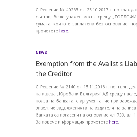
С Решение № 40265 от 23.10.2017 г. по гражда
състав, беше уважен искът срещу „ТОПЛОФИК
сумата, която е заплатена без основание, п
прочетете
here
.
NEWS
Exemption from the Avalist's Liab
the Creditor
С Решение № 2140 от 15.11.2016 г. по търг. д
на ищеца „Юробанк България“ АД срещу наслед
полза на банката, с аргумента, че при завеж
знаел, че задълженията на издателя на записа
банката са погасени на основание чл. 739, ал. 1
За повече информация прочетете
here
.