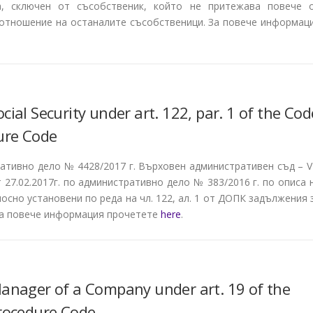
а, сключен от съсобственик, който не притежава повече 
 отношение на останалите съсобственици. За повече информац
ial Security under art. 122, par. 1 of the Cod
dure Code
ративно дело № 4428/2017 г. Върховен административен съд – VI
27.02.2017г. по административно дело № 383/2016 г. по описа 
осно установени по реда на чл. 122, ал. 1 от ДОПК задължения 
За повече информация прочетете
here
.
Manager of a Company under art. 19 of the
Procedure Code