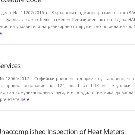
. дело № 11202/2016 г. Върховният административен съд (ВА
 – Варна, с което беше отменен Ревизионен акт на ТД на НА
ения на управителя на ревизираното дружество по реда на чл. 
e
.
ervices
 № 18060/2017 г. Софийски районен съд прие за установено, че 
 с правно основание чл. 124, ал. 1 от ГПК не се дължи 
вор за комуникационни услуги, и е осъдил ответника да запла
прочетете
here
.
Unaccomplished Inspection of Heat Meters