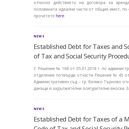
относно действието на договора за аренд
половината идеални части от общия имот, по
прочетете
here
.
NEWS
Established Debt for Taxes and Soc
of Tax and Social Security Proce
С Решение № 168 от 05.01.2018 г. по админист
отделение потвърди отчасти Решение № 45 от 
Административен съд – гр. Велико Търново отн
данъци и задължителни осигурителни вноски. 
NEWS
Established Debt for Taxes of a 
Code of Tax and Social Security 