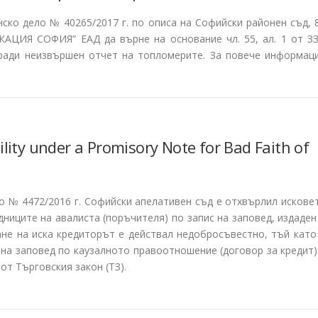
нско дело № 40265/2017 г. по описа на Софийски районен съд, 
АЦИЯ СОФИЯ” ЕАД да върне на основание чл. 55, ал. 1 от З
оради неизвършен отчет на топломерите. За повече информац
ility under a Promisory Note for Bad Faith of
ело № 4472/2016 г. Софийски апелативен съд е отхвърлил искове
ниците на авалиста (поръчителя) по запис на заповед, издаден
дане на иска кредиторът е действал недобросъвестно, тъй като
 на заповед по каузалното правоотношение (договор за кредит)
 от Търговския закон (ТЗ).