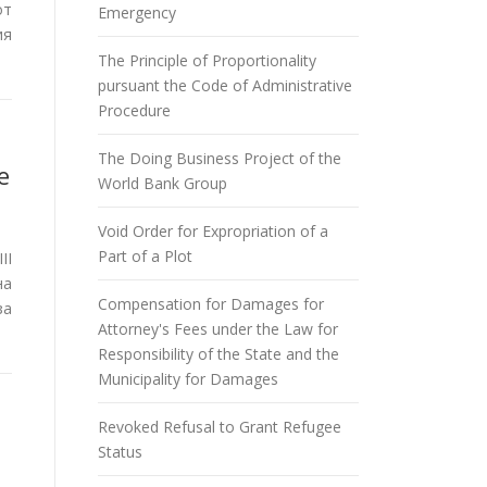
от
Emergency
ия
The Principle of Proportionality
pursuant the Code of Administrative
Procedure
The Doing Business Project of the
e
World Bank Group
Void Order for Expropriation of a
Part of a Plot
II
на
Compensation for Damages for
за
Attorney's Fees under the Law for
Responsibility of the State and the
Municipality for Damages
Revoked Refusal to Grant Refugee
Status