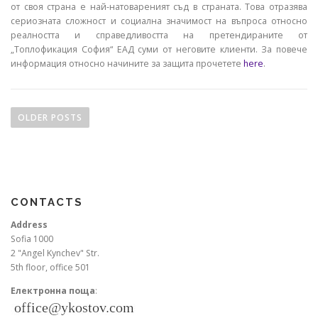
от своя страна е най-натовареният съд в страната. Това отразява
сериозната сложност и социална значимост на въпроса относно
реалността и справедливостта на претендираните от
„Топлофикация София“ ЕАД суми от неговите клиенти. За повече
информация относно начините за защита прочетете
here
.
P
o
OLDER POSTS
s
t
s
n
CONTACTS
a
v
Address
Sofia 1000
i
2 "Angel Kynchev" Str.
g
5th floor, office 501
a
Електронна поща
:
t