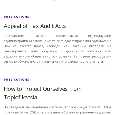
PUBLICATIONS
Appeal of Tax Audit Acts
Ревизионните актове представляват индивидуални
административни актове, с които се създават права или задължения
или се засягат права, свободи или законни интереси на
ревизираните лица, свързани с данъчното облагане или
задължителното обществено осигуряване. За повече информация
относно обжалването на ревизионните актове прочетете
here
.
PUBLICATIONS
How to Protect Ourselves from
Toplofikatsia
По сведения на съдебната система „Топлофикация София“ ЕАД е
страна по близо 20% от всички дела в Софийски районен съд, който