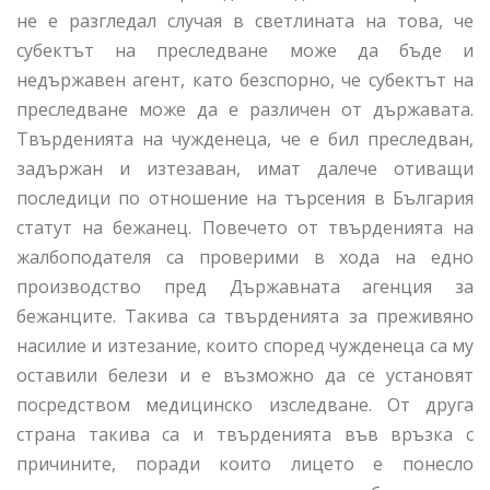
не е разгледал случая в светлината на това, че
субектът на преследване може да бъде и
недържавен агент, като безспорно, че субектът на
преследване може да е различен от държавата.
Твърденията на чужденеца, че е бил преследван,
задържан и изтезаван, имат далече отиващи
последици по отношение на търсения в България
статут на бежанец. Повечето от твърденията на
жалбоподателя са проверими в хода на едно
производство пред Държавната агенция за
бежанците. Такива са твърденията за преживяно
насилие и изтезание, които според чужденеца са му
оставили белези и е възможно да се установят
посредством медицинско изследване. От друга
страна такива са и твърденията във връзка с
причините, поради които лицето е понесло