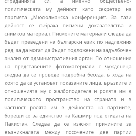
страданията си, а именно обществено-
политическата му дейност като секретар на
партията „Мюсюлманска конференция“. За тази
дейност се събраха писмени доказателства и
снимков материал. Писмените материали следва да
бъдат преведени на български език по надлежния
ред, за да могат да бъдат подложени на задълбочен
анализ от административния орган. По отношение
на представените фотоматериали с чужденеца
следва да се проведе подробна беседа, в хода на
която да се установят показаните лица, връзките и
отношенията му с жалбоподателя и ролята им в
политическото пространство на страната и в
частност ролята им в дейността на партиите,
борещи се за единство на Кашмир под егидата на
Пакистан. Следва да се изяснят причините за
възникналата между посочените две партии