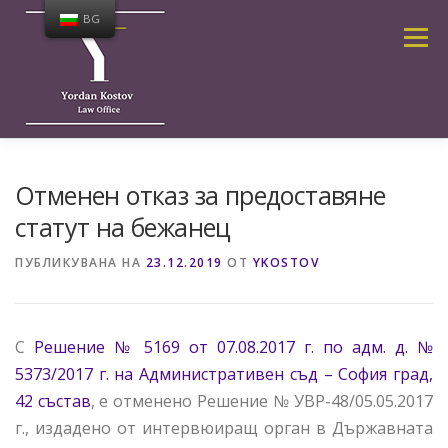
Към
BG
съдържанието
Меню
ЗА МЕН
УСЛУГИ
ПУБЛИКАЦИИ И НОВИНИ
Отменен отказ за предоставяне
статут на бежанец
КАЛКУЛАТОР
ЗА КОНТАКТИ
ПУБЛИКУВАНА НА
23.12.2019
ОТ
YKOSTOV
НАЧАЛНА СТРАНИЦА
ЧЕСТО ЗАДАВАНИ ВЪПРОСИ
С
Решение № 5169 от 07.08.2017 г. по адм. д. №
5373/2017 г. на Административен съд – София град,
42 състав
, е отменено Решение № УВР-48/05.05.2017
г., издадено от интервюиращ орган в Държавната