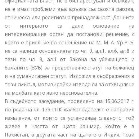
официалната власт, не е бил арестуван и осъждан;
не е имал проблеми във връзка със своята расова,
етническа или религиозна принадлежност. Данните
от интервюто са дали основание на
интервюиращия орган да постанови решение, с
което е приел, че по отношение на М. М. А. Ур Р. Б.
не са налице основанията по чл. 9, ал.1, ал.6, ал.8 и
тези по чл. 8, ал.1 от Закона за убежището и
бежаните (ЗУБ) за предоставяне статут на бежанец
и на хуманитарен статут. Изложил е съображения в
този смисъл, мотивирайки извода си за отхвърляне
на молбата като явно неоснователна.
В съдебното заседание, проведено на 15.06.2017 г.
по реда на чл. 176 ГПК жалбоподателят е направил
изявления, от които се установява следното: той
живее в частта от щата Кашмир, който е в
Пакистан, а другата част на щата е в Индия. Този