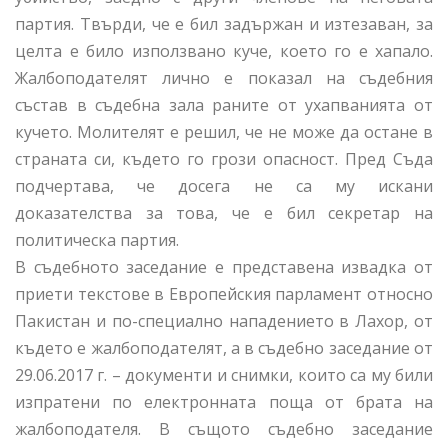
партия. Твърди, че е бил задържан и изтезаван, за
целта е било използвано куче, което го е хапало.
Жалбоподателят лично е показал на съдебния
състав в съдебна зала раните от ухапванията от
кучето. Молителят е решил, че не може да остане в
страната си, където го грози опасност. Пред Съда
подчертава, че досега не са му искани
доказателства за това, че е бил секретар на
политическа партия.
В съдебното заседание е представена извадка от
приети текстове в Европейския парламент относно
Пакистан и по-специално нападението в Лахор, от
където е жалбоподателят, а в съдебно заседание от
29.06.2017 г. – документи и снимки, които са му били
изпратени по електронната поща от брата на
жалбоподателя. В същото съдебно заседание