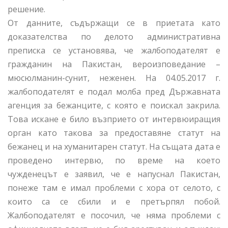
решение.
От данните, съдържащи се в приетата като
доказателства по делото административна
преписка се установява, че жалбоподателят е
гражданин на Пакистан, вероизповедание –
мюсюлманин-сунит, неженен. На 04.05.2017 г.
жалбоподателят е подал молба пред Държавната
агенция за бежанците, с която е поискал закрила.
Това искане е било възприето от интервюиращия
орган като такова за предоставяне статут на
бежанец и на хуманитарен статут. На същата дата е
проведено интервю, по време на което
чужденецът е заявил, че е напуснал Пакистан,
понеже там е имал проблеми с хора от селото, с
които са се сбили и е претърпял побой.
Жалбоподателят е посочил, че няма проблеми с