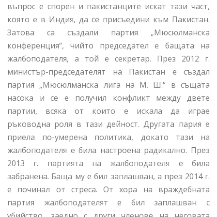
въпрос е спорен и пакистанците искат тази част,
която е в Индия, да се присъедини към Пакистан.
Затова са създали партия „Мюсюлманска
конференция“, чийто председател е бащата на
жалбоподателя, а той е секретар. През 2012 г.
министър-председателят на Пакистан е създал
партия „Мюсюлманска лига на М. Ш.“ в същата
насока и се е получил конфликт между двете
партии, всяка от които е искала да играе
ръководна роля в тази дейност. Другата пария е
приела по-умерена политика, докато тази на
жалбоподателя е била настроена радикално. През
2013 г. партията на жалбоподателя е била
забранена. Баща му е бил заплашван, а през 2014 г.
е починал от стреса. От хора на враждебната
партия жалбоподателят е бил заплашван с
убийство, заедно с други членове на неговата