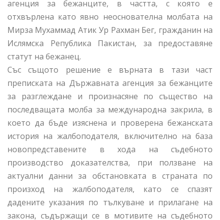
агенция за бежанците, в частта, с която е
отхвърлена като явно неоснователна молбата на
Мирза Мухаммад Атик Ур Рахман Бег, гражданин на
Ислямска Република Пакистан, за предоставяне
статут на бежанец.
Със същото решение е върната в тази част
преписката на Държавната агенция за бежанците
за разглеждане и произнасяне по същество на
последващата молба за международна закрила, в
което да бъде изяснена и проверена бежанската
история на жалбоподателя, включително на база
новопредставените в хода на съдебното
производство доказателства, при ползване на
актуални данни за обстановката в страната по
произход на жалбоподателя, като се спазят
дадените указания по тълкуване и прилагане на
закона, съдържащи се в мотивите на съдебното